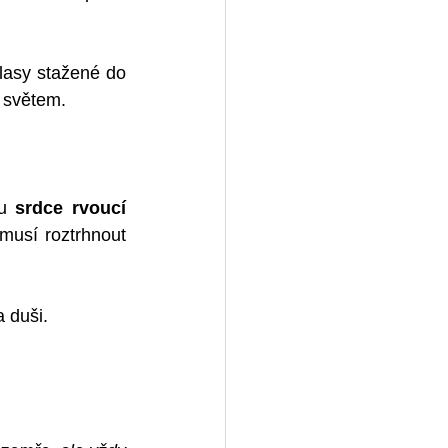
lasy stažené do 
d světem.
u 
srdce rvoucí 
 musí roztrhnout 
 duši. 