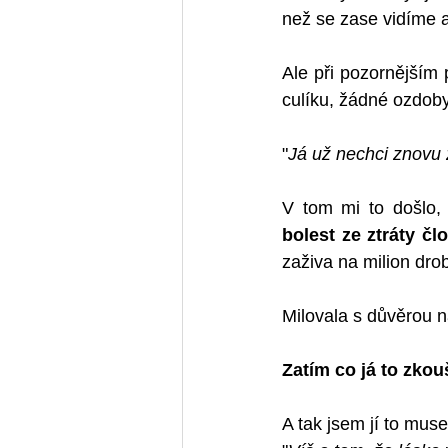
než se zase vidíme a
Ale při pozornějším 
culíku, žádné ozdoby
"
Já už nechci znovu z
V tom mi to došlo, 
bolest ze ztráty čl
zaživa na milion dro
Milovala s důvěrou na
Zatím co já to zkou
A tak jsem jí to musel