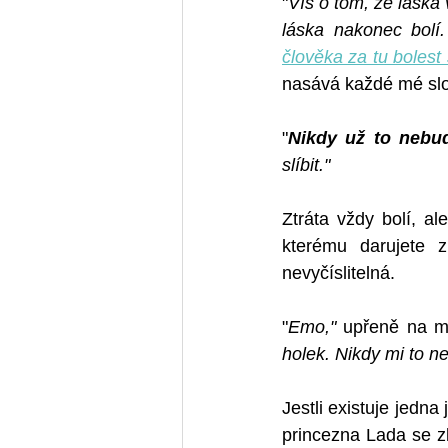
"
Víš o tom, že láska
láska nakonec bolí
člověka za tu bolest 
nasává každé mé sl
"
Nikdy už to nebud
slíbit." 
Ztráta vždy bolí, al
kterému darujete z
nevyčíslitelná. 
"
Emo," 
upřeně na m
holek. Nikdy mi to ne
Jestli existuje jedna
princezna Lada se zl