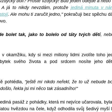
 vždycky bolí? Prostě vždycky! Buď jeden odejde a nebo 
. A já to nikdy nevzdám, protože 
jediná minuta v nár
stojí
. Ale mohu ti zaručit jedno," 
pokračuji bez spěchu dá
ovo.
e bolet tak, jako to bolelo od táty tvých dětí
, neb
e v okamžiku, kdy si mezi miliony lidmi zvolíte toho je
bytek svého života a pod srdcem nosíte jeho děti,
ě pohlédla, 
"ještě mi nikdo neřekl, že to už nebude bol
došlo, řekla jsi mi něco tak zásadního!"
 jediná pasáž z pohádky, která mi nejvíce učarovala, byl
atou hvězdou na čele, když odhodila svůj šedivý myší k