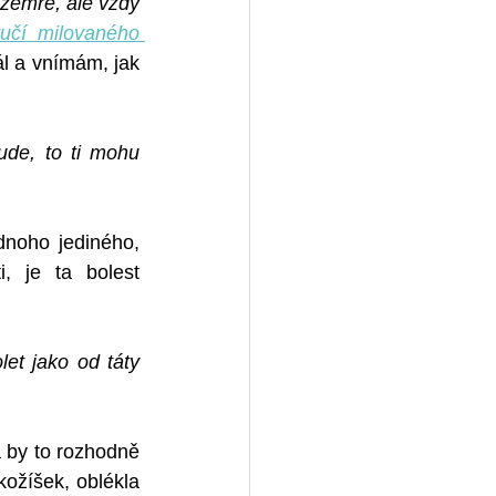
zemře, ale vždy 
učí milovaného 
l a vnímám, jak 
ude, to ti mohu 
dnoho jediného, 
 je ta bolest 
et jako od táty 
a by to rozhodně 
ožíšek, oblékla 