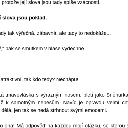
, protože její slova jsou tady spíše vzácností. 
ejí slova jsou poklad. 
dy tak výřečná, zábavná, ale tady to nedokáže...
í,
" pak se smutkem v hlase vydechne. 
e atraktivní, tak kdo tedy? Nechápu!
ká tmavovláska s výrazným nosem, pletí jako Sněhurk
ž k samotným nebesům. Navíc je opravdu velmi chyt
o dělá, jen tak se nedá strhnout svými emocemi.
ako ona! Má odpověď na každou mojí otázku, se kterou s