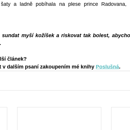
 šaty a ladně pobíhala na plese prince Radovana, k
undat myší kožíšek a riskovat tak bolest, abychom 
.
lší článek? 
 v dalším psaní zakoupením mé knihy 
Poslušná
.