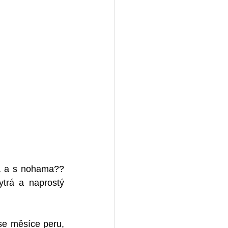
a a s nohama?? 
rá a naprostý 
e měsíce peru, 