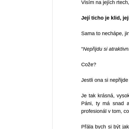
Visím na jejích rtech
Její ticho je klid, j
Sama to nechápe, jin
"
Nepřijdu si atraktivn
Cože? 
Jestli ona si nepřijd
Je tak krásná, vyso
Páni, ty má snad a
profesionál v tom, c
Přála bych si být j