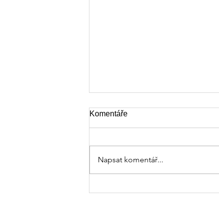
Komentáře
Napsat komentář...
Domov, kde se ozývá smích