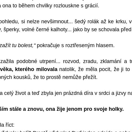
 ona to během chvilky rozlouskne s grácií. 
pohledu, si nelze nevšimnout... šedý rolák až ke krku, v
, šperky, volné černé kalhoty... jako by se schovala pře
ažít tu bolest," 
pokračuje s roztřeseným hlasem.
zažila podobné utrpení... rozvod, zradu, zklamání a t
ověka, kterého milovala
 natolik, že měla pocit, že ji to
bných kousků, že to prostě nemůže přežít. 
 celý život a teď zbyla jen prázdná díra v srdci a jizvy na
ším stále a znovu, ona žije jenom pro svoje holky. 
a říct: 