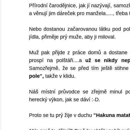
Přírodní čarodějnice, jak jí nazývají, samo
a věnují jim dáreček pro manžela....., třeba 
Nebo dostanou začarovanou látku pod polš
jídla, přiměje prý muže, aby ji miloval.
Muž pak přijde z práce domů a dostane o
prospí na polštáři....a 
už se nikdy nep
Samozřejmě, že se před tím ještě stihne 
pole",
 takže v klidu.
Náš místní průvodce se zřejmě minul po
herecký výkon, jak se dáví :-D.
Proto se tu prý žije v duchu 
"Hakuna mata