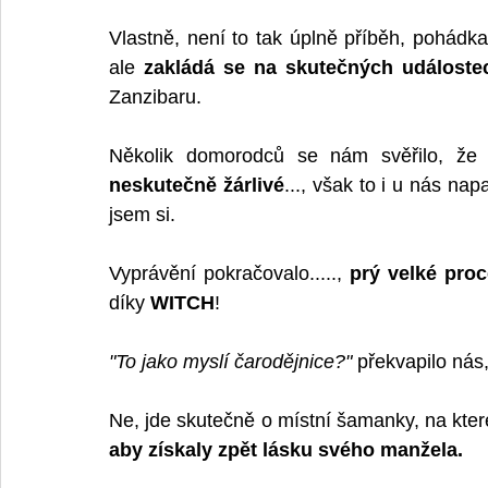
Vlastně, není to tak úplně příběh, pohádk
ale 
zakládá se na skutečných událoste
Zanzibaru.
Několik domorodců se nám svěřilo, že
neskutečně žárlivé
..., však to i u nás na
jsem si.
Vyprávění pokračovalo....., 
prý velké proc
díky 
WITCH
! 
"To jako myslí čarodějnice?"
 překvapilo ná
aby získaly zpět lásku svého manžela. 