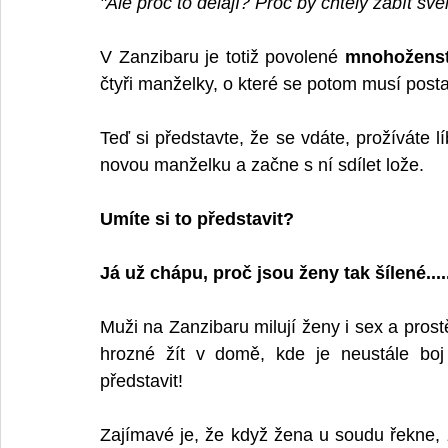
"Ale proč to dělají? Proč by chtěly zabít s
V Zanzibaru je totiž povolené 
mnohoženst
čtyři manželky, o které se potom musí posta
Teď si představte, že se vdáte, prožíváte 
novou manželku a začne s ní sdílet lože.
Umíte si to představit?
Já už chápu, proč jsou ženy tak šílené....
Muži na Zanzibaru milují ženy i sex a prostě
hrozné žít v domě, kde je neustále boj 
představit!
Zajímavé je, že když žena u soudu řekne, ž