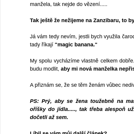
manžela, tak nejde do vězení.....
Tak ještě že nežijeme na Zanzibaru, to b
Já vám tedy nevím, jestli bych využila čar
tady říkají 
"magic banana."
My spolu vycházíme vlastně celkem dobře...
budu modlit, 
aby mi nová manželka nepřis
A přiznám se, že se těm ženám vůbec nediví
PS: Prý, aby se žena toužebně na manž
oříšky do jídla....., tak třeba alespoň 
dočetli až sem.
Líbil se vám můj další článek? 