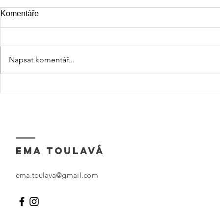
Komentáře
Napsat komentář...
Odvaha být
Domov, kde se ozývá smích
EMA TOULAVÁ
ema.toulava
@gmail.com