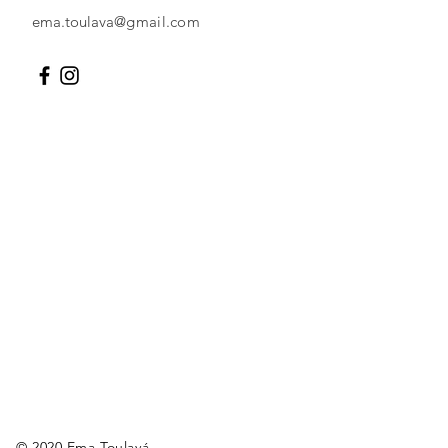
ema.toulava
@gmail.com
© 2020 Ema Toulavá