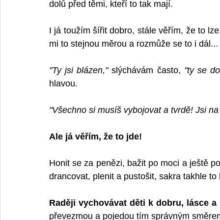
dolů před těmi, kteří to tak mají.
I já toužím šířit dobro, stále věřím, že to l
mi to stejnou měrou a rozmůže se to i dál...
"Ty jsi blázen,"
 slýchávám často, 
"ty se d
hlavou. 
"Všechno si musíš vybojovat a tvrdě! Jsi 
Ale já věřím, že to jde! 
Honit se za penězi, bažit po moci a ještě po 
drancovat, plenit a pustošit, sakra takhle to
Raději vychovávat děti k dobru, lásce 
převezmou a pojedou tím správným směre