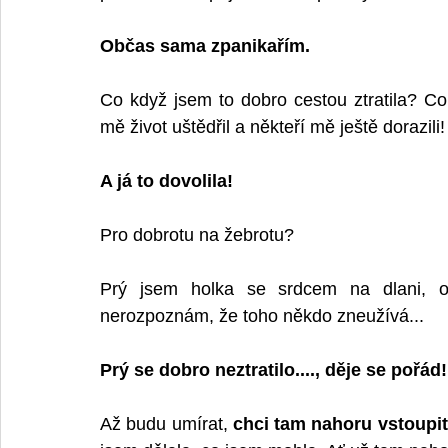
Občas sama zpanikařím.
Co když jsem to dobro cestou ztratila? Co 
mě život uštědřil a někteří mě ještě dorazili!
A já to dovolila!
Pro dobrotu na žebrotu?
Prý jsem holka se srdcem na dlani, otev
nerozpoznám, že toho někdo zneužívá...
Prý se dobro neztratilo...., děje se pořád!
Až budu umírat, 
chci tam nahoru vstoupi