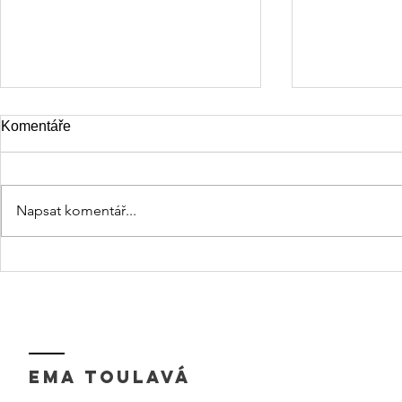
Komentáře
Napsat komentář...
Odvaha být
Domov, kde se ozývá smích
EMA TOULAVÁ