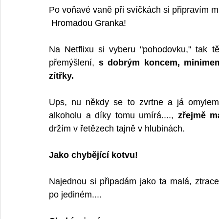
Po voňavé vaně při svíčkách si připravím 
 Hromadou Granka! 
Na Netflixu si vyberu "pohodovku," tak 
přemýšlení, 
s dobrým koncem, minimem
zítřky.
Ups, nu někdy se to zvrtne a já omylem s
alkoholu a díky tomu umírá...., 
zřejmě m
držím v řetězech tajně v hlubinách.
Jako chybějící kotvu!
Najednou si připadám jako ta malá, ztracen
po jediném....