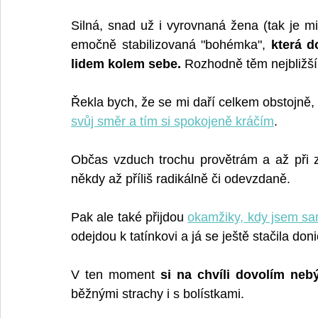
Silná, snad už i vyrovnaná žena (tak je m
emočně stabilizovaná "bohémka", 
která d
lidem kolem sebe.
 Rozhodně těm nejbližší
Řekla bych, že se mi daří celkem obstojně,
svůj směr a tím si spokojeně kráčím
.
Občas vzduch trochu provětrám a až při z
někdy až příliš radikálně či odevzdaně.
Pak ale také přijdou 
okamžiky, kdy jsem s
odejdou k tatínkovi a já se ještě stačila donič
V ten moment 
si na chvíli dovolím neb
běžnými strachy i s bolístkami.