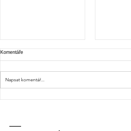
Komentáře
Napsat komentář...
Odvaha být
Domov, kde se ozývá smích