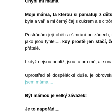
Chybí mi máma.
Moje máma, ta kterou si pamatuji z děts
byla a vařila mi černý čaj s cukrem a s citr
Postrádám její obětí a šimrání po zádech
jako jsou tyhle...., 
kdy prostě jen stačí, 
přátelé.
I když nejsou poblíž, jsou tu pro mě, ale on
Uprostřed té dospělácké duše, je obrovská
jsem máma....
Být mámou je velký závazek! 
Je to napořád....